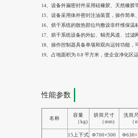
14、设备外漏密封件采用硅橡胶、天然橡胶
15、设备采用体外密封注油装置，操作简单
16、烘干系统的散热部位均敷设非纤维保温
17、烘干系统设备的外缸、蜗壳风道、过滤
18、操作控制器具备单项和双向运转功能
19、占地面积为 0.8 平方米，使企业净化
性能参数
容量
烘筒尺寸
洗筒
名称
（kg)
（mm)
（m
15上下式
Φ700×500
Φ630×