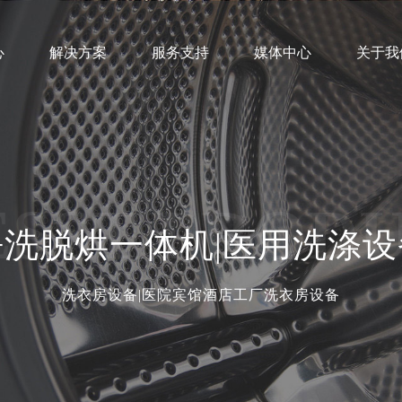
心
解决方案
服务支持
媒体中心
关于我
业文化
营销网络
公司新闻
发展历程
售后服务
行业动态
组织架构
客户案例
技术支持
荣誉资质
招商加盟
社会
SST PROD
净洗脱烘一体机|医用洗涤设
洗衣房设备|医院宾馆酒店工厂洗衣房设备