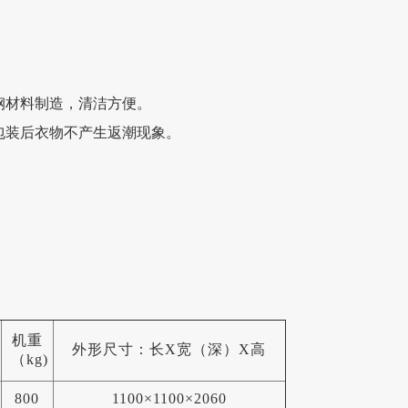
锈钢材料制造，清洁方便。
包装后衣物不产生返潮现象。
机重
外形尺寸：长X宽（深）X高
（kg)
800
1100×1100×2060