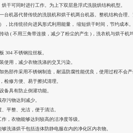
、烘干可同时进行工作。为上下双层悬浮式洗脱烘结构机型。
。一台机器代替传统的洗脱机和烘干机两台机器。整机结构合理
），比传统径向进风形式利用能量， 缩短烘干时间，节约成本
传动 ( 不用三角带连接，减少了粉尘的产生 )，洗衣机与烘干
板 304 不锈钢拉丝板。
安装使用，减少衣物洗涤的交叉污染。
干加热部件采用不锈钢制造，耐温防腐性能优良，使用过程不会
件，检修方便、易于擦拭清理。
使设备具有防止倒灌功能。
物残存污物达到减少。
渡、平整、光洁，便于清洁。
工作，衣物能够达到较高的洁净度等级。
能够洗涤烘干包括连体防静电服在内的净化区内衣物。