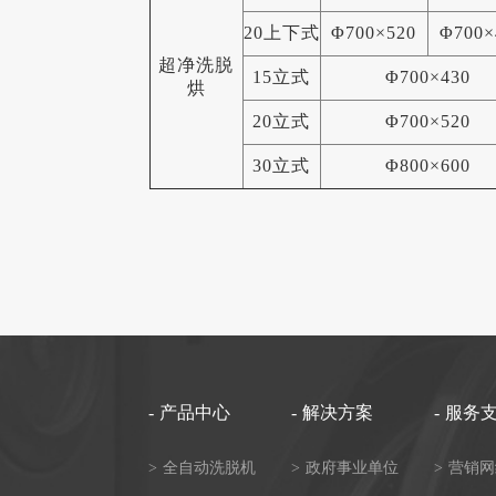
20上下式
Φ700×520
Φ700×
超净洗脱
15立式
Φ700×430
烘
20立式
Φ700×520
30立式
Φ800×600
-
产品中心
-
解决方案
-
服务
>
全自动洗脱机
>
政府事业单位
>
营销网