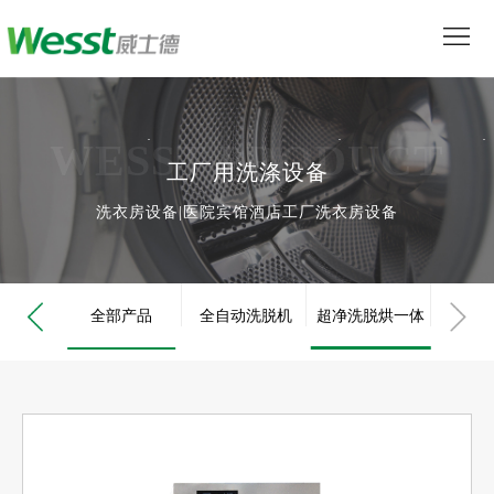
首
页
产
品
洗脱烘一体机|超净洗脱烘一体机|医用洗涤设备|
解
WESST PRODUCT
工厂用洗涤设备
中
决
服
洗衣房设备|医院宾馆酒店工厂洗衣房设备
心
方
务
媒
案
支
体
关
全部产品
全自动洗脱机
超净洗脱烘一体
工业
持
中
于
联
心
我
系
机
们
我
们