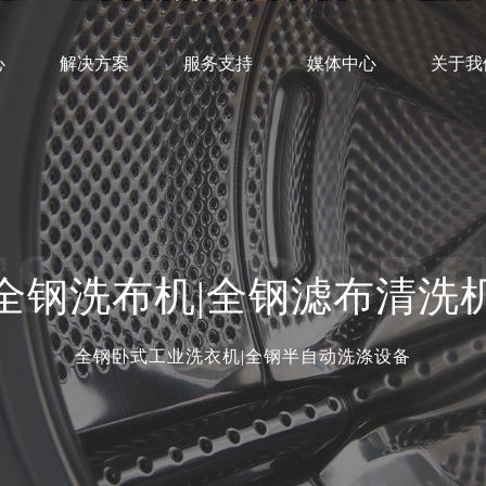
心
解决方案
服务支持
媒体中心
关于我
营销网络
企业文化
公司新闻
售后服务
发展历程
行业动态
客户案例
组织架构
技术支持
招商加盟
荣誉资质
SST PROD
全钢洗布机|全钢滤布清洗
全钢卧式工业洗衣机|全钢半自动洗涤设备