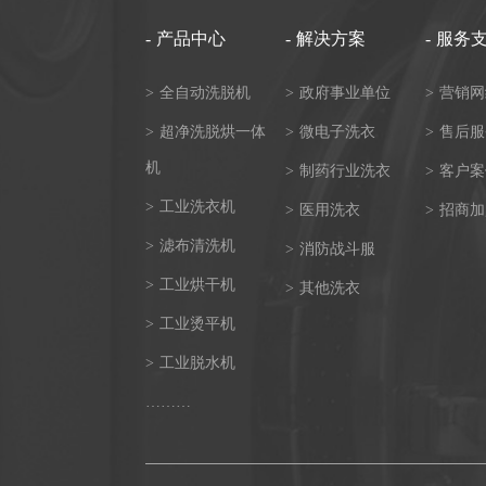
-
产品中心
-
解决方案
-
服务
>
全自动洗脱机
>
政府事业单位
>
营销网
>
超净洗脱烘一体
>
微电子洗衣
>
售后服
高速后整理
机
>
制药行业洗衣
>
客户案
>
工业洗衣机
>
医用洗衣
>
招商加
>
滤布清洗机
>
消防战斗服
>
工业烘干机
>
其他洗衣
>
工业烫平机
>
工业脱水机
………