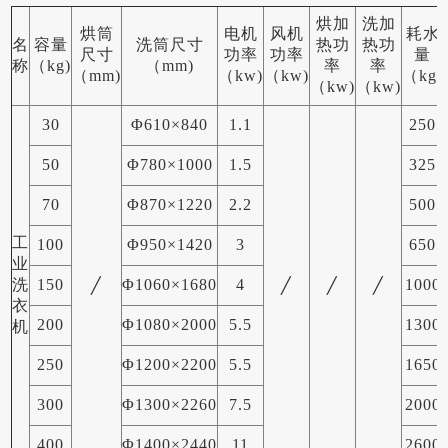
烘加
洗加
烘筒
电机
风机
耗水
名
容量
洗筒尺寸
热功
热功
尺寸
功率
功率
量
称
（kg)
（mm)
率
率
（mm)
（kw)
（kw)
（kg)
（kw)
（kw)
30
Φ610×840
1.1
250
50
Φ780×1000
1.5
325
70
Φ870×1220
2.2
500
工
100
Φ950×1420
3
650
业
洗
150
Φ1060×1680
4
1000
╱
╱
╱
╱
衣
200
Φ1080×2000
5.5
1300
机
250
Φ1200×2200
5.5
1650
300
Φ1300×2260
7.5
2000
400
Φ1400×2440
11
2600