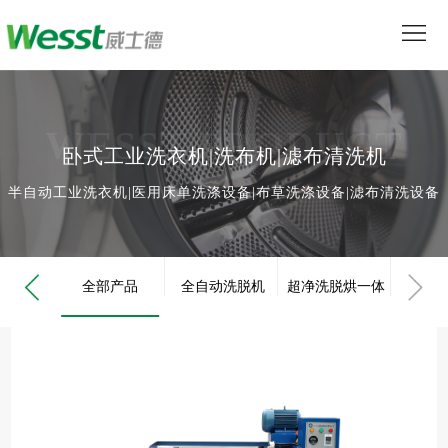
首
页
产
品
解
WESST PRODUCT
卧式工业洗衣机|洗布机|滤布清洗机
中
决
服
半自动工业洗衣机|医用床单洗涤设备|布草洗涤设备|滤布清洗设备
心
方
务
媒
案
支
体
关
全部产品
全自动洗脱机
超净洗脱烘一体
工业
持
中
于
联
心
我
系
机
们
我
们