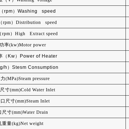
rpm）Washing speed
m）Distribution speed
m）High Extract speed
率(kw)Motor power
Kw）Power of Heater
h）Stesm Consumption
MPa)Steam pressure
(mm)Cold Water Inlet
尺寸(mm)Steam Inlet
寸(mm)Water Drain
重量(kg)Net weight