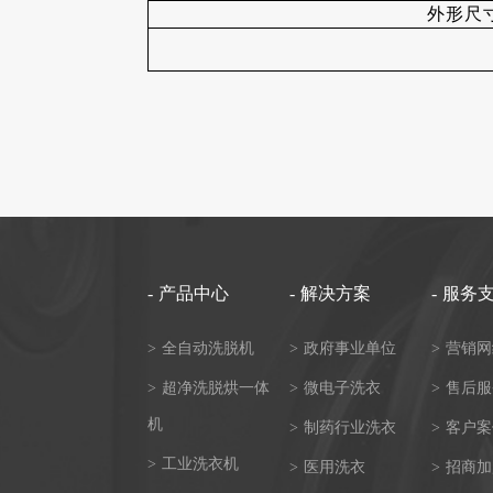
外形尺寸(m
-
产品中心
-
解决方案
-
服务
>
全自动洗脱机
>
政府事业单位
>
营销网
>
超净洗脱烘一体
>
微电子洗衣
>
售后服
机
>
制药行业洗衣
>
客户案
>
工业洗衣机
>
医用洗衣
>
招商加