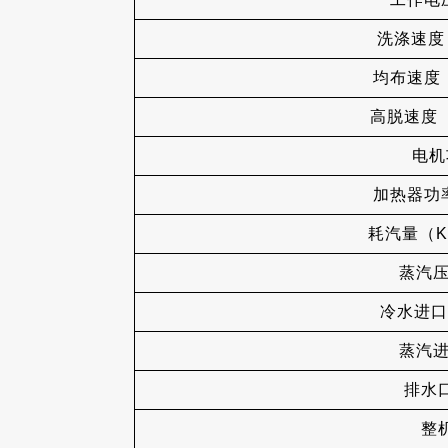
洗涤速度（
均布速度（rp
高脱速度（rp
电机功
加热器功率（
耗汽量（Kg/
蒸汽压力(
冷水进口尺寸
蒸汽进口
排水口尺
整机