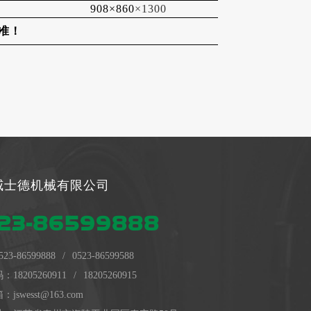
908×860
×1300
准！
威士德机械有限公司
23-86599888
523-86599888
/
0523-86599588
码：
18205260911
/
18205260915
swesst@163.com