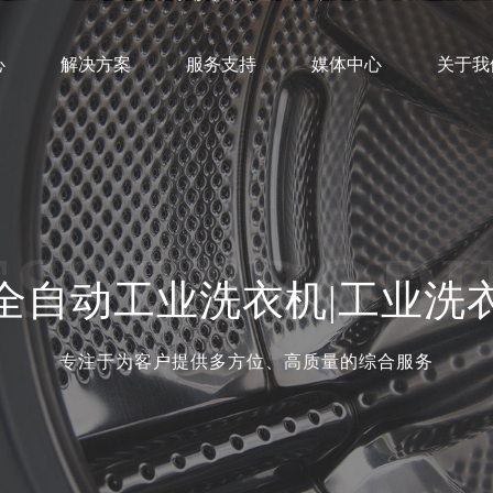
心
解决方案
服务支持
媒体中心
关于我
业文化
营销网络
公司新闻
发展历程
售后服务
行业动态
组织架构
客户案例
技术支持
荣誉资质
招商加盟
社会
SST PROD
全自动工业洗衣机|工业洗
专注于为客户提供多方位、高质量的综合服务