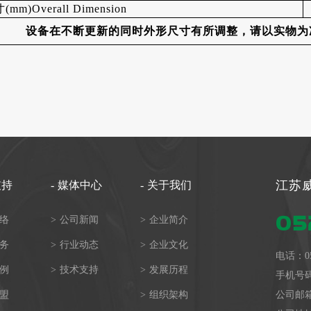
m)Overall Dimension
设备在不断更新的同时外形尺寸有所调整，请以实物为
江苏
支持
-
媒体中心
-
关于我们
05
络
>
公司新闻
>
企业简介
务
>
行业动态
>
企业文化
电话：
0
例
>
技术支持
>
发展历程
手机号
盟
>
组织架构
公司邮箱：j