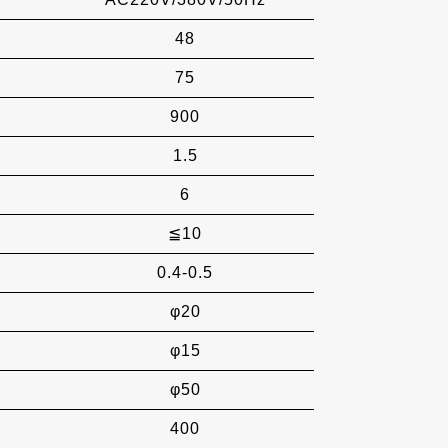
48
75
900
1.5
6
≦10
0.4-0.5
φ20
φ15
φ50
400