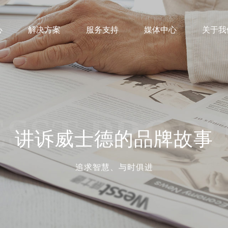
心
解决方案
服务支持
媒体中心
关于我
营销网络
企业文化
公司新闻
售后服务
发展历程
行业动态
客户案例
组织架构
技术支持
招商加盟
荣誉资质
SST PROD
讲诉威士德的品牌故事
追求智慧、与时俱进