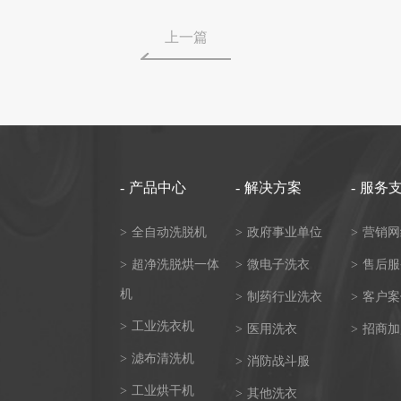
上一篇
-
产品中心
-
解决方案
-
服务
>
全自动洗脱机
>
政府事业单位
>
营销网
>
超净洗脱烘一体
>
微电子洗衣
>
售后服
机
>
制药行业洗衣
>
客户案
>
工业洗衣机
>
医用洗衣
>
招商加
>
滤布清洗机
>
消防战斗服
>
工业烘干机
>
其他洗衣