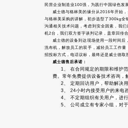
民营企业制造业100强，为践行中国绿色
威士德与格林美的缘分从2016年开始
与格林美采购的讲解，初步选型了300kg
沟通相关技术问题，考虑到安全因素，我们最
机2台，我们双方签字谈判记录，盖章回传
高速后整理
威士德的设备到达现场使用一段时间后
洗布机，解放员工的双手，减轻员工工作量，
招投标方式，电话议标，最终还是威士德取
威士德售后承诺：
1、
在合同规定的期限和维护
费。常年免费提供设备技术咨询，
2、
定期回访用户，帮助解决
3、
24
小时内接受用户的来电
4、
不定期组织有关用户，进
5、
公司成立有专家小组，对